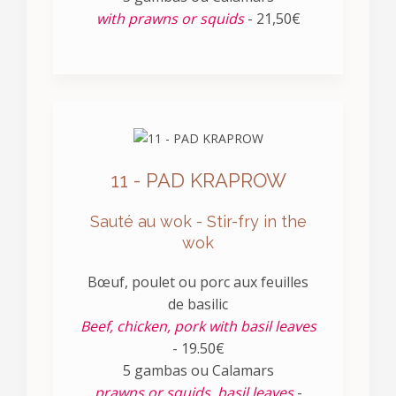
with prawns or squids
- 21,50€
11 - PAD KRAPROW
Sauté au wok - Stir-fry in the
wok
Bœuf, poulet ou porc aux feuilles
de basilic
Beef, chicken, pork with basil leaves
- 19.50€
5 gambas ou Calamars
prawns or squids, basil leaves
-