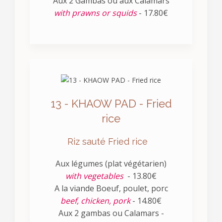
Aux 2 Gambas ou aux Calamars
with prawns or squids
- 17.80€
13 - KHAOW PAD - Fried
rice
Riz sauté Fried rice
Aux légumes (plat végétarien)
with vegetables
- 13.80€
A la viande Boeuf, poulet, porc
beef, chicken, pork
- 14.80€
Aux 2 gambas ou Calamars -