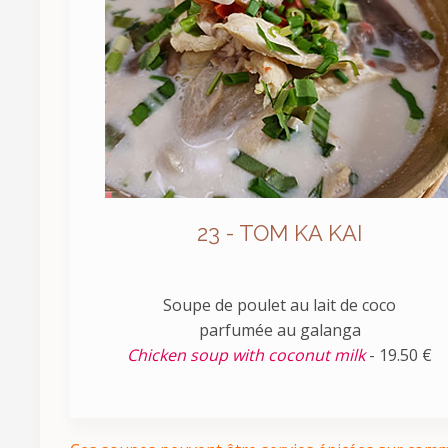
23 - TOM KA KAI
Soupe de poulet au lait de coco
parfumée au galanga
Chicken soup with coconut milk
- 19.50 €